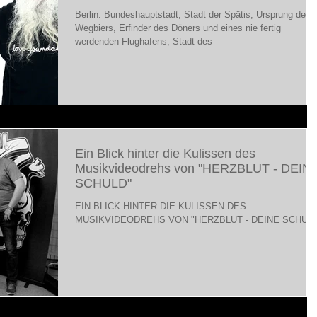
Berlin. Bundeshauptstadt, Stadt der Spätis, Ursprung des
Wegbiers, Erfinder des Döners und eines nie fertig
werdenden Flughafens, Stadt des
Ein Blick hinter die Kulissen des
Musikvideodrehs von "HERZBLUT - DEIN
SCHULD"
EIN BLICK HINTER DIE KULISSEN DES
MUSIKVIDEODREHS VON "HERZBLUT - DEINE SCHUL