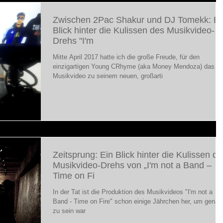
Zwischen 2Pac Shakur und DJ Tomekk: Ei
Blick hinter die Kulissen des Musikvideo-
Drehs "I'm
Mitte April 2017 hatte ich die große Freude, für den
einzigartigen Young CRhyme (aka Money Mendoza) das
Musikvideo zu seinem neuen, großarti
Zeitsprung: Ein Blick hinter die Kulissen d
Musikvideo-Drehs von „I'm not a Band –
Time on Fi
In der Tat ist die Produktion des Musikvideos "I'm not a
Band - Time on Fire" schon einige Jährchen her, um genau
zu sein war