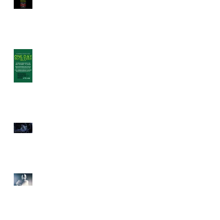
ONE DAY MUSIC VIDEO -
WINTER EDITION
Das ONE DAY MUSIC
VIDEO - Ein Musikvideo
unter 1.000 Euro? Wie soll
das gehen?
E
Hinter den Kulissen des
Musikvideodrehs
"Elektronische Revolution"
D"
für Marquee X
Musikvideoproduktion für
Marquee X