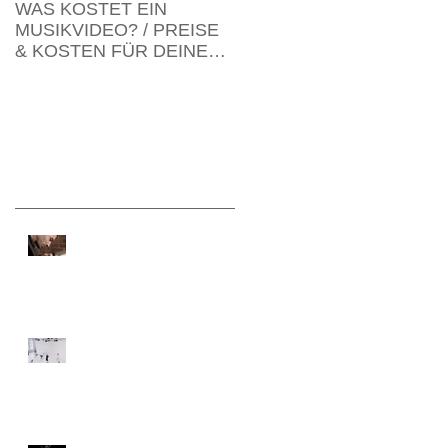
WAS KOSTET EIN
Von der urbanen
MUSIKVIDEO? / PREISE
Schneekönigin
& KOSTEN FÜR DEINE
HOCHWERTIGE
MUSIKVIDEOPRODUKTIO
N
Recent Posts
er
WAS KOSTET EIN
MUSIKVIDEO? / PREISE &
KOSTEN FÜR DEINE
HOCHWERTIGE
MUSIKVIDEOPRODUKTIO
N
Von der urbanen
Schneekönigin
t
: