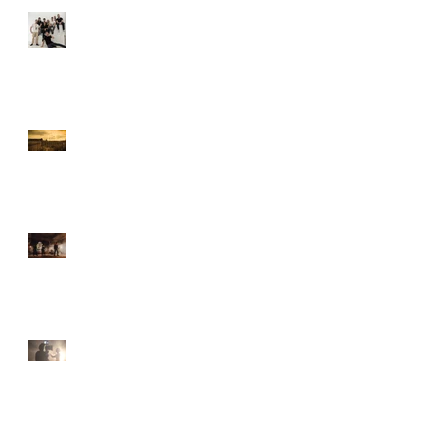
Musikvideoproduktion für
Apo feat. Morgana
n
Spektakuläres Steampunk-
Musikvideo aus Berlin
Feuer und Flamme beim
Musikvideodreh: Ein Blick
hinter die Kulissen des
Musikvideodrehs "Flames"
es
Musikvideo in Berlin drehen
und produzieren lassen /
Professionelle
Musikvideoproduktion aus
Berlin